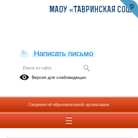
МАОУ «ТАВРИНСКАЯ СОШ»
Написать письмо
Обращения граждан
Версия для слабовидящих
При помощи данного сервиса вы можете узнать о ходе
рассмотрения вашего обращения, для этого необходимо ввести
номер обращения, присвоенный сервисом в автоматическом
Сведения об образовательной организации
режиме при подаче обращения через электронную форму. Номер
обращения отправляется на электронный адрес, который вы
указывали при подаче обращения в электронной форме.