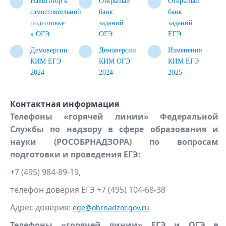
Навигатор к
Открытый
Открытый
самостоятельной
банк
банк
подготовке
заданий
заданий
к ОГЭ
ОГЭ
ЕГЭ
Демоверсии
Демоверсии
Изменения
КИМ ЕГЭ
КИМ ОГЭ
КИМ ЕГЭ
2024
2024
2025
Контактная информация
Телефоны «горячей линии» Федеральной
Службы по надзору в сфере образования и
науки (РОСОБРНАДЗОРА) по вопросам
подготовки и проведения ЕГЭ:
+7 (495) 984-89-19,
телефон доверия ЕГЭ +7 (495) 104-68-38
Адрес доверия:
ege@obrnadzor.gov.ru
Телефоны «горячей линии» ЕГЭ и ОГЭ в