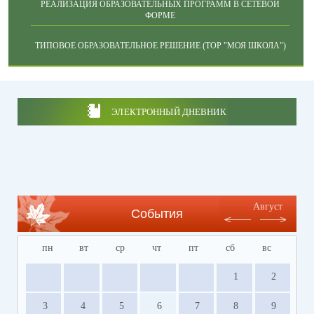
РЕАЛИЗАЦИЯ ОБРАЗОВАТЕЛЬНЫХ ПРОГРАММ В СЕТЕВОЙ
ФОРМЕ
ТИПОВОЕ ОБРАЗОВАТЕЛЬНОЕ РЕШЕНИЕ (ТОР "МОЯ ШКОЛА")
ЭЛЕКТРОННЫЙ ДНЕВНИК
Август
События
пн
вт
ср
чт
пт
сб
вс
1
2
3
4
5
6
7
8
9