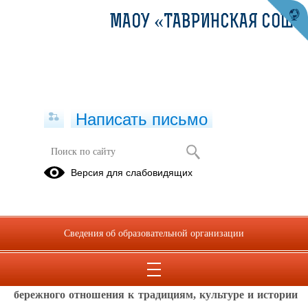
МАОУ «ТАВРИНСКАЯ СОШ»
Написать письмо
План работы школьного музея
Версия для слабовидящих
МАОУ «Тавринская СОШ» на 2025-
2026 учебный год
01.09.2025
Сведения об образовательной организации
Направление музея: историко-краеведческое.
Цель:
Воспитание патриотизма, гражданственности,
бережного отношения к традициям, культуре и истории