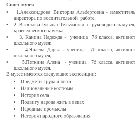
Совет музея
•
1.Александрова Виктория Альбертовна – заместитель
директора по воспитательной работе;
•
2. Васюкова Гульшат Тельмановна –руководитель музея,
краеведческого кружка;
•
3. Канина Надежда - ученица 7б класса, активист
школьного музея;
•
4.Янаева Дарья - ученица 7б класса, активист
школьного музея;
•
5.Петкина Алена - ученица 7б класса, активист
школьного музея.
В музее имеются следующие экспозиции:
•
Предметы труда и быта
•
Национальные костюмы
•
История села
•
Подвигу народа жить в веках
•
Народные промыслы
•
История народного образования.